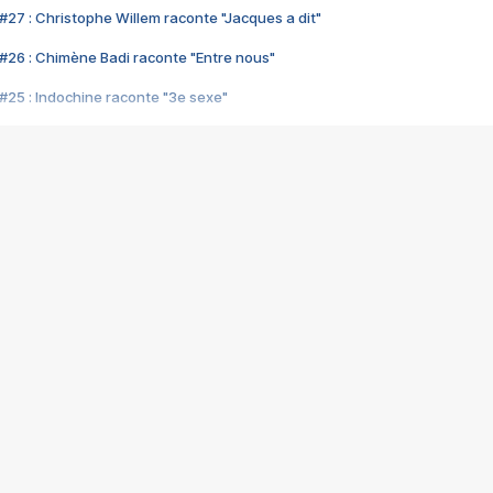
#27 : Christophe Willem raconte "Jacques a dit"
#26 : Chimène Badi raconte "Entre nous"
#25 : Indochine raconte "3e sexe"
#24 : Zaho raconte "C'est chelou"
#23 : Patrick Bruel raconte "Au café des délices"
#22 : Kyo raconte "Le chemin"
#21 : Nolwenn Leroy raconte "Cassé"
#20 : Patrick Hernandez raconte "Born to be alive"
#19 : Lorie raconte "Près de moi"
#18 : Michael Jones raconte "A nos actes manqués" (avec Jean-Jacque
#17 : Khaled raconte "Aïcha"
#16 : Corneille raconte "Parce qu'on vient de loin"