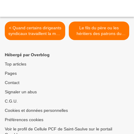
< Quand certains dirigeants
Le fils du père ou les
syndicaux travaillent la main
héritiers des patrons du
dans la main avec les
XIXéme siècle. >
gouvernants et le Médef,
Hébergé par Overblog
Top articles
Pages
Contact
Signaler un abus
C.G.U.
Cookies et données personnelles
Préférences cookies
Voir le profil de Cellule PCF de Saint-Saulve sur le portail