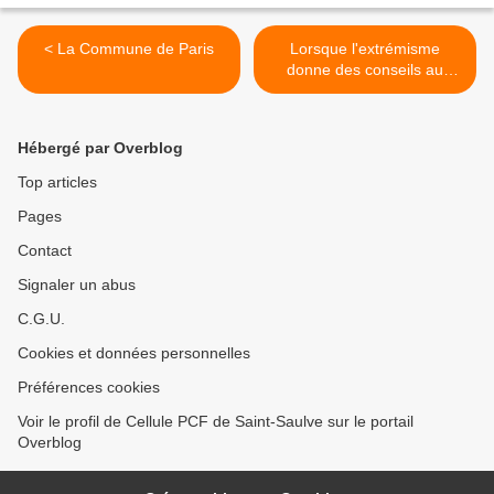
< La Commune de Paris
Lorsque l'extrémisme
donne des conseils au
Président élu, par le biais
de la presse écrite, tout en
reprenant des termes qui
Hébergé par Overblog
nous rappellent la droite
rigide du début de la 3ème
Top articles
République, sous le régime
Pages
de Thiers, celui qui restera
pour l'histoire le boucher
Contact
aux mains ensanglantées
du peuple de Paris ! >
Signaler un abus
C.G.U.
Cookies et données personnelles
Préférences cookies
Voir le profil de Cellule PCF de Saint-Saulve sur le portail
Overblog