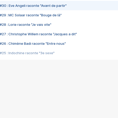
#30 : Eve Angeli raconte "Avant de partir"
#29 : MC Solaar raconte "Bouge de là"
28 : Lorie raconte "Je vais vite"
#27 : Christophe Willem raconte "Jacques a dit"
#26 : Chimène Badi raconte "Entre nous"
#25 : Indochine raconte "3e sexe"
#24 : Zaho raconte "C'est chelou"
#23 : Patrick Bruel raconte "Au café des délices"
#22 : Kyo raconte "Le chemin"
#21 : Nolwenn Leroy raconte "Cassé"
#20 : Patrick Hernandez raconte "Born to be alive"
#19 : Lorie raconte "Près de moi"