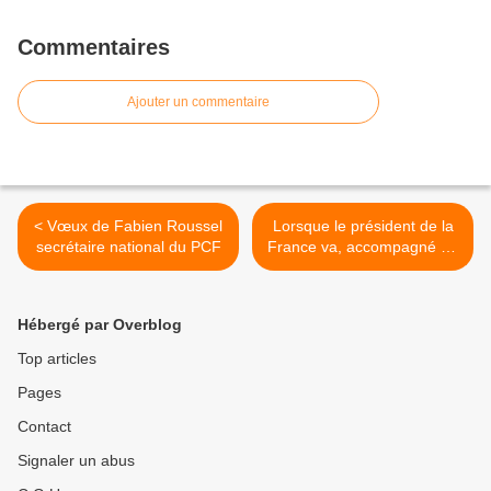
Commentaires
Ajouter un commentaire
< Vœux de Fabien Roussel
Lorsque le président de la
secrétaire national du PCF
France va, accompagné de
Madame, faire un «pognon
de dingue » chez le
dictateur Abdel Fattah al-
Hébergé par Overblog
Sissi, maréchal président
d'Egypte, dont on ne peut
Top articles
plus compter les milliers
Pages
d'opposants
assassinés,enfermés
Contact
politiques ou disparus! >
Signaler un abus