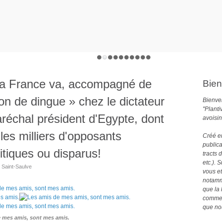
 la France va, accompagné de
Bien
n de dingue » chez le dictateur
Bienven
"Planti
aréchal président d'Egypte, dont
avoisin
les milliers d'opposants
Créé e
publica
tiques ou disparus!
tracts 
etc.). 
e Saint-Saulve
vous et
notamme
que la 
comme 
que no
 mes amis, sont mes amis.