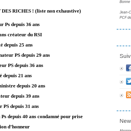
Bonne l
T
DES RICHES ! (liste non exhaustive)
Jean-Cl
PCF de
ur Ps depuis 36 ans
 ans créateur du RSI
é depuis 25 ans
nateur PS depuis 29 ans
Suiv
eur PS depuis 36 ans
é depuis 21 ans
ministre depuis 20 ans
ateur depuis 39 ans
r PS depuis 31 ans
 Ps depuis 40 ans condamné pour prise
News
égion d’honneur
Abonne