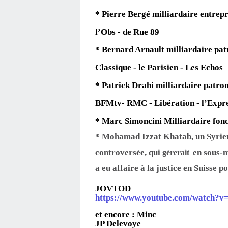
* Pierre Bergé milliardaire entrep
l’Obs - de Rue 89
* Bernard Arnault milliardaire pa
Classique - le Parisien - Les Echos
* Patrick Drahi milliardaire patro
BFMtv- RMC - Libération - l’Expr
* Marc Simoncini Milliardaire fond
* Mohamad Izzat Khatab, un Syri
controversée, qui
en sous-m
gérerait
a eu affaire à la justice en Suisse 
JOVTOD
https://www.youtube.com/watch
et encore :
Minc
JP Delevoye