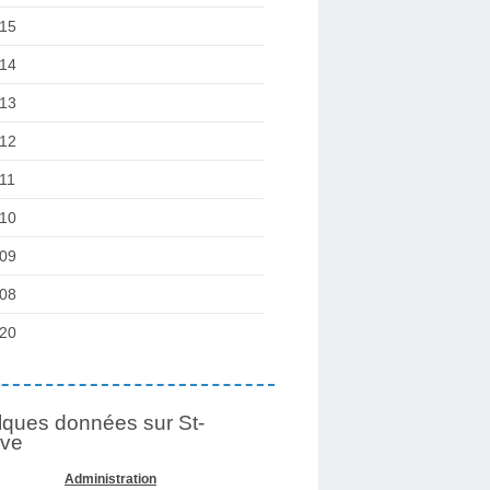
15
14
13
12
11
10
09
08
20
ques données sur St-
lve
Administration