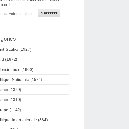
s publiés.
gories
int-Saulve
(1927)
rd
(1872)
lenciennois
(1800)
litique Nationale
(1574)
ance
(1329)
ance
(1310)
rope
(1142)
litique Internationale
(884)