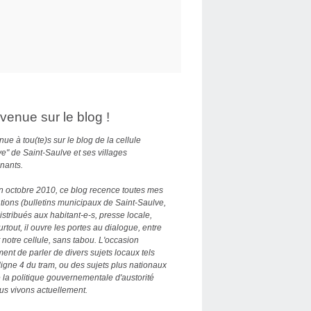
venue sur le blog !
ue à tou(te)s sur le blog de la cellule
ve" de Saint-Saulve et ses villages
nants.
n octobre 2010, ce blog recence toutes mes
tions (bulletins municipaux de Saint-Saulve,
distribués aux habitant-e-s, presse locale,
Surtout, il ouvre les portes au dialogue, entre
 notre cellule, sans tabou. L'occasion
nt de parler de divers sujets locaux tels
ligne 4 du tram, ou des sujets plus nationaux
la politique gouvernementale d'austorité
us vivons actuellement.