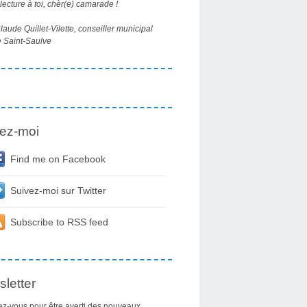
ecture à toi, chèr(e) camarade !
aude Quillet-Vilette, conseiller municipal
 Saint-Saulve
ez-moi
Find me on Facebook
Suivez-moi sur Twitter
Subscribe to RSS feed
letter
z-vous pour être averti des nouveaux