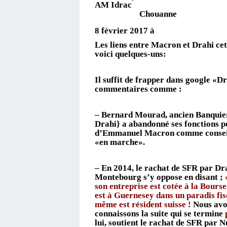
AM 
Chouanne
8 février 2017 à
Les liens entre Macron et Drahi ce
voici quelques-uns:
Il suffit de frapper dans google «D
commentaires comme :
– Bernard Mourad, ancien Banquier
Drahi} a abandonné ses fonctions p
d’Emmanuel Macron comme conseill
«en marche».
– En 2014, le rachat de SFR par Dr
Montebourg s’y oppose en disant ;
son entreprise est cotée à la Bours
est à Guernesey dans un paradis fisc
même est résident suisse !
Nous avon
connaissons la suite qui se termine
lui, soutient le rachat de SFR par 