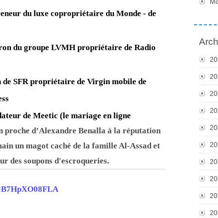
M
reneur du luxe copropriétaire du Monde - de
Arch
tron du groupe LVMH propriétaire de Radio
20
20
n de SFR propriétaire de Virgin mobile de
20
ess
20
ateur de Meetic (le mariage en ligne
20
en
proche d’Alexandre Benalla
à la réputation
20
ain un magot caché de la famille Al-Assad et
pour des soupons d'escroqueries.
20
20
?v=B7HpXO08FLA
20
20