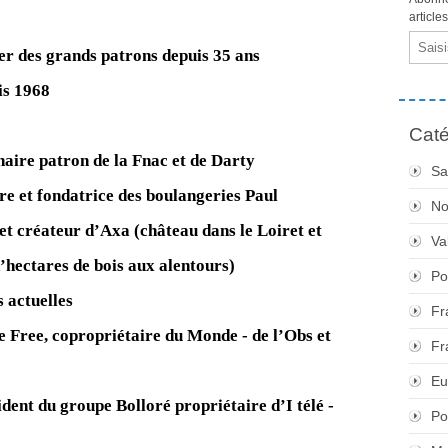
article
Email
ler des grands patrons depuis 35 ans
is 1968
Caté
aire patron de la Fnac et de Darty
Sa
re et fondatrice des boulangeries Paul
No
et créateur d’Axa (château dans le Loiret et
Va
d’hectares de bois aux alentours)
Po
 actuelles
Fr
e Free, copropriétaire du Monde - de l’Obs et
Fr
Eu
ident du groupe Bolloré propriétaire d’I télé -
Po