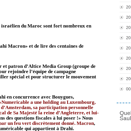
Idrac
20
20
t israélien du Maroc sont fort nombreux en
20
20
rahi Macron» et de lire des centaines de
20
20
 et patron d’Altice Media Group (groupe de
20
our rejoindre l’équipe de campagne
er spécial et pour structurer le mouvement
20
00
ahi en concurrence avec Bouygues,
«Numericable a une holding au Luxembourg,
e d’Amsterdam, sa participation personnelle
Quel
al de Sa Majesté la reine d’Angleterre, et lui-
Sau
s des questions fiscales à lui poser !» Nous
par un feu vert discrètement donné. Macron
,
Numéricable qui appartient à Drahi.