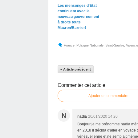
Les mensonges d'Etat
continuent avec le
nouveau gouvernement
à droite toute
Macron/Barnier!
France
,
Politique Nationale
,
Saint-Saulve
,
Valenci
« Article précédent
Commenter cet article
Ajouter un commentaire
N
nadia
20/01/2020 14:20
Bonjour je me prénomme nadia mère 
en 2018 il décida d'aller en voyage d
vénézuélienne et ne semblait même p