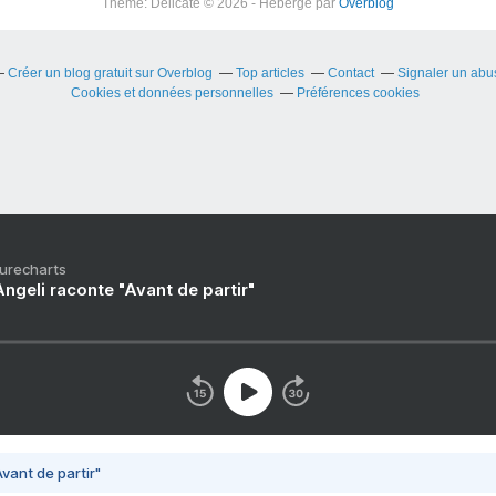
Theme: Delicate © 2026 - Hébergé par
Overblog
Créer un blog gratuit sur Overblog
Top articles
Contact
Signaler un ab
Cookies et données personnelles
Préférences cookies
Purecharts
ngeli raconte "Avant de partir"
vant de partir"