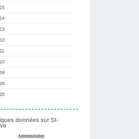
15
14
13
12
11
10
09
08
20
ques données sur St-
lve
Administration