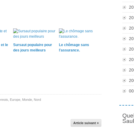
20
20
20
20
 et le
Sursaut populaire pour
Le chômage sans
20
des jours meilleurs
l'assurance.
20
20
20
00
ennois
,
Europe
,
Monde
,
Nord
Quel
Sau
Article suivant »