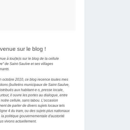
venue sur le blog !
ue à tou(te)s sur le blog de la cellule
ve" de Saint-Saulve et ses villages
nants.
n octobre 2010, ce blog recence toutes mes
tions (bulletins municipaux de Saint-Saulve,
distribués aux habitant-e-s, presse locale,
Surtout, il ouvre les portes au dialogue, entre
 notre cellule, sans tabou. L'occasion
nt de parler de divers sujets locaux tels
ligne 4 du tram, ou des sujets plus nationaux
la politique gouvernementale d'austorité
us vivons actuellement.