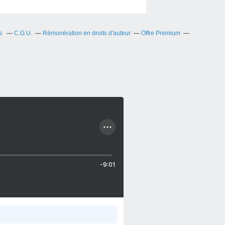
us
C.G.U.
Rémunération en droits d'auteur
Offre Premium
-9:01