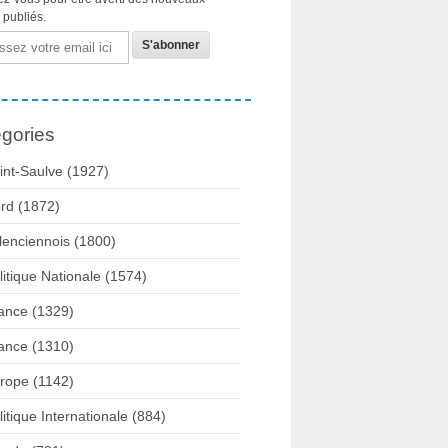
s publiés.
gories
int-Saulve
(1927)
rd
(1872)
lenciennois
(1800)
litique Nationale
(1574)
ance
(1329)
ance
(1310)
rope
(1142)
litique Internationale
(884)