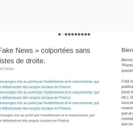
 Fake News » colportées sans
Bien
stes de droite.
Bienven
"Planti
int-Saulve
avoisin
Créé e
publica
tracts 
etc.). 
vous et
notamme
que la 
ensonges mis au point par l'extrémisme et le macronisme, qui
comme 
 se débarrasser des acquis sociaux en France.
que no