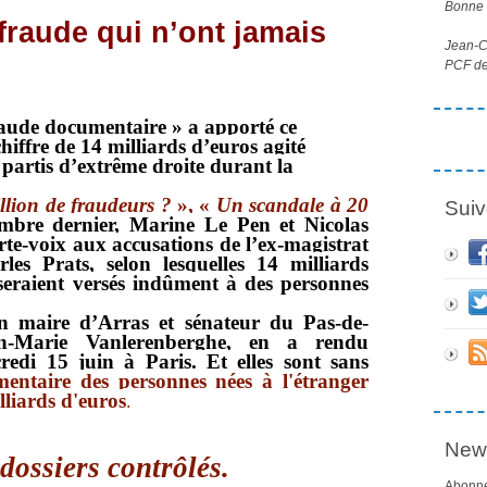
Bonne l
fraude qui n’ont jamais
Jean-Cl
PCF de
raude documentaire » a apporté ce
iffre de 14 milliards d’euros agité
partis d’extrême droite durant la
illion de fraudeurs ?
», «
Un scandale à 20
Suiv
mbre dernier, Marine Le Pen et Nicolas
te-voix aux accusations de l’ex-magistrat
rles Prats
, selon lesquelles 14 milliards
 seraient versés indûment à des personnes
en maire d’Arras et sénateur du Pas-de-
ean-Marie Vanlerenberghe, en a rendu
credi
15 juin
à Paris. Et elles sont sans
entaire des personnes nées à l'étranger
illiards d'euros
.
News
dossiers contrôlés.
Abonne