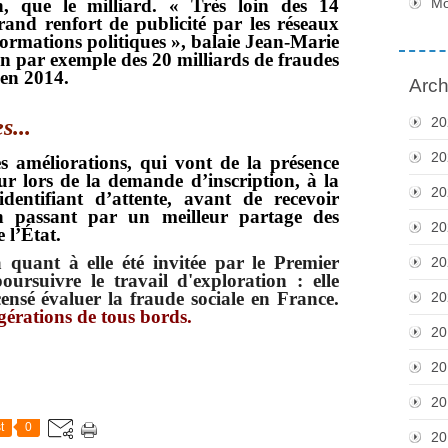
M
n, que le milliard
. «
Très loin des 14
rand renfort de publicité par les réseaux
 formations politiques
», balaie Jean-Marie
n par exemple des 20 milliards de fraudes
 en 2014.
Arch
20
s...
20
s améliorations, qui vont de la présence
 lors de la demande d’inscription, à la
20
entifiant d’attente, avant de recevoir
 en passant par un meilleur partage des
20
 l’État.
 quant à elle été invitée par le Premier
20
poursuivre le travail d'exploration
: elle
ensé évaluer la fraude sociale en France.
20
gérations de tous bords.
20
20
20
t
0
20