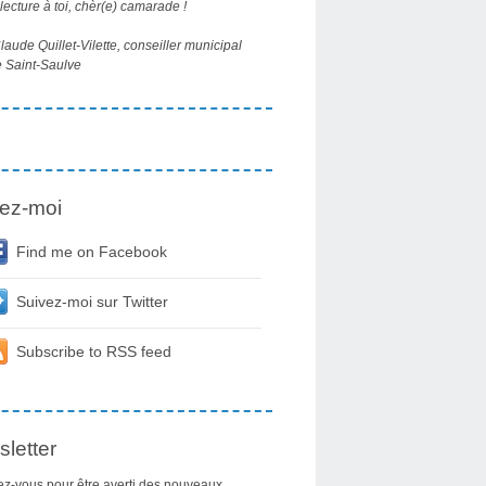
ecture à toi, chèr(e) camarade !
aude Quillet-Vilette, conseiller municipal
 Saint-Saulve
ez-moi
Find me on Facebook
Suivez-moi sur Twitter
Subscribe to RSS feed
letter
z-vous pour être averti des nouveaux