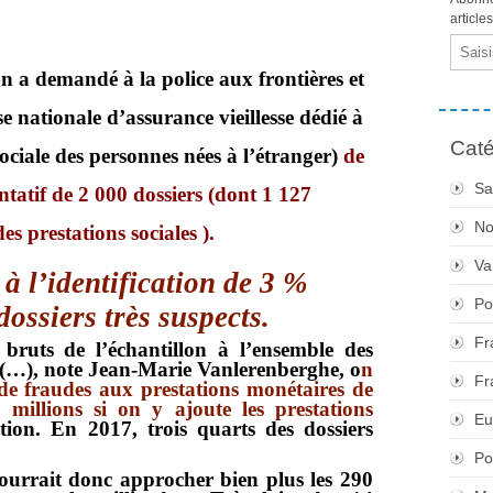
article
Email
n a demandé à la police aux frontières et
se nationale d’assurance vieillesse dédié à
Caté
sociale des personnes nées à l’étranger)
de
Sa
ntatif de 2 000 dossiers (dont 1 127
No
s prestations sociales ).
Va
u à l’identification de 3 %
Po
rès suspects
.
Fr
 bruts de l’échantillon à l’ensemble des
(…), note Jean-Marie Vanlerenberghe,
o
n
Fr
e fraudes aux prestations monétaires de
 millions si on y ajoute les prestations
Eu
tion. En 2017, trois quarts des dossiers
Po
ourrait donc approcher bien plus les 290