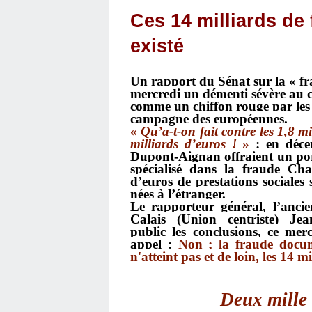
Ces 14 milliards de 
existé
Un rapport du Sénat sur la « f
mercredi un démenti sévère au ch
comme un chiffon rouge par les 
campagne des européennes.
«
Qu’a-t-on fait contre les 1,8 m
milliards d’euros !
»
: en déce
Dupont-Aignan offraient un por
spécialisé dans la fraude
Cha
d’euros de prestations sociales
nées à l’étranger.
Le rapporteur général, l’anci
Calais (Union centriste) J
public
les conclusions
, ce mer
appel :
No
n ; la fraude docum
n'atteint pas et de loin, les 14 m
Deux mille 