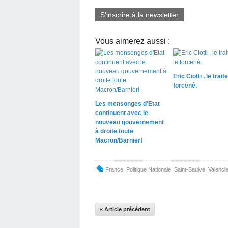
S'inscrire à la newsletter
Vous aimerez aussi :
Eric Ciotti , le traite
forcené.
Les mensonges d'Etat
continuent avec le
nouveau gouvernement
à droite toute
Macron/Barnier!
France
,
Politique Nationale
,
Saint-Saulve
,
Valenci
« Article précédent