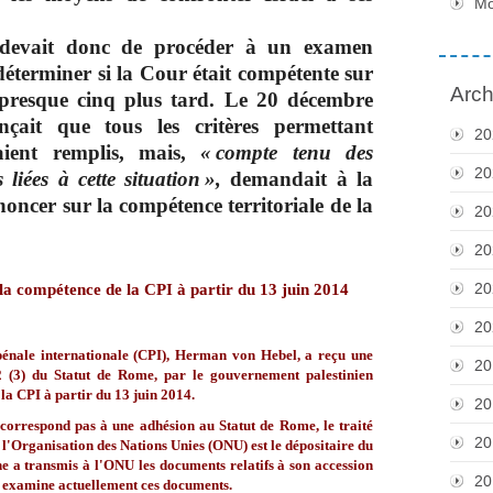
M
 devait donc de procéder à un examen
éterminer si la Cour était compétente sur
Arch
u presque cinq plus tard. Le
20 décembre
ait que tous les critères permettant
20
aient remplis, mais,
« compte tenu des
20
 liées à cette situation »,
demandait à la
oncer sur la compétence territoriale de la
20
20
20
 la compétence de la CPI à partir du 13 juin 2014
20
pénale internationale (CPI), Herman von Hebel, a reçu une
20
12 (3) du Statut de Rome, par le gouvernement palestinien
la CPI à partir du 13 juin 2014.
20
correspond pas à une adhésion au Statut de Rome, le traité
20
 l'Organisation des Nations Unies (ONU) est le dépositaire du
ne a transmis à l'ONU les documents relatifs à son accession
20
U examine actuellement ces documents.