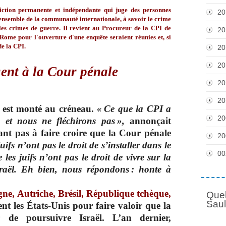
iction permanente et indépendante qui juge des personnes
20
'ensemble de la communauté internationale, à savoir le crime
 les crimes de guerre. Il revient au Procureur de la CPI de
20
de Rome pour l'ouverture d'une enquête seraient réunies et, si
de la CPI.
20
20
ent à la Cour pénale
20
20
l est monté au créneau.
« Ce que la CPI a
20
me et nous ne fléchirons pas »,
annonçait
t pas à faire croire que la Cour pénale
20
uifs n’ont pas le droit de s’installer dans le
00
e les juifs n’ont pas le droit de vivre sur la
’Israël. Eh bien, nous répondons : honte à
ne, Autriche, Brésil, République tchèque,
Quel
Sau
nt les États-Unis pour faire valoir que la
 de poursuivre Israël. L’an dernier,