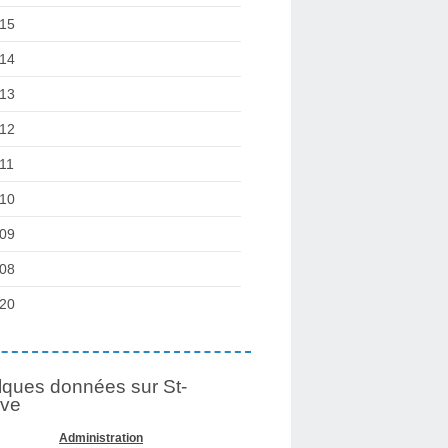
15
14
13
12
11
10
09
08
20
ques données sur St-
lve
Administration