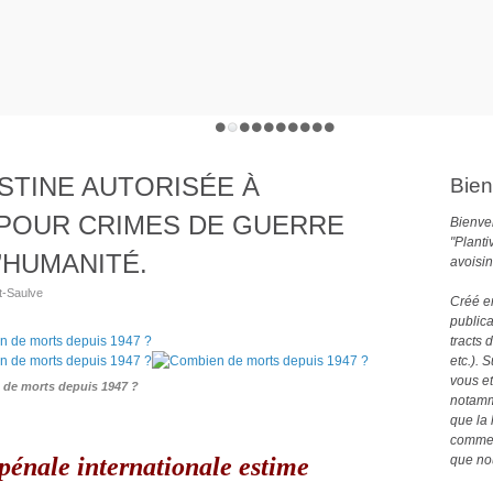
ESTINE AUTORISÉE À
Bien
 POUR CRIMES DE GUERRE
Bienven
"Planti
’HUMANITÉ.
avoisin
t-Saulve
Créé e
publica
tracts 
etc.). 
vous et
de morts depuis 1947 ?
notamme
que la 
comme 
pénale internationale estime
que no