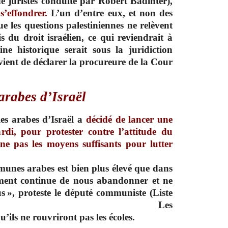
e juristes conduite par Robert Badinter),
s’effondrer.
L’un d’entre eux, et non des
e les questions palestiniennes ne relèvent
s du droit israélien, ce qui reviendrait à
ine historique serait sous la juridiction
 vient de déclarer la procureure de la Cour
 arabes d’Israël
les arabes d’Israël a
décidé de lancer une
di, pour protester contre l’attitude du
e pas les moyens suffisants pour lutter
unes arabes est bien plus élevé que dans
nement continue de nous abandonner et ne
us », proteste le député communiste (Liste
ef Jabareen. Les
’ils ne rouvriront pas les écoles.