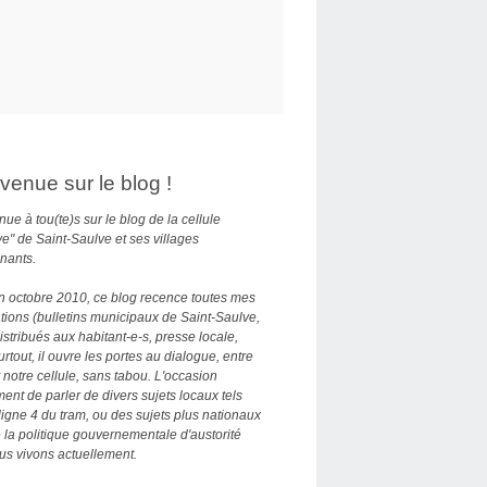
venue sur le blog !
ue à tou(te)s sur le blog de la cellule
ve" de Saint-Saulve et ses villages
nants.
n octobre 2010, ce blog recence toutes mes
tions (bulletins municipaux de Saint-Saulve,
distribués aux habitant-e-s, presse locale,
Surtout, il ouvre les portes au dialogue, entre
 notre cellule, sans tabou. L'occasion
nt de parler de divers sujets locaux tels
ligne 4 du tram, ou des sujets plus nationaux
la politique gouvernementale d'austorité
us vivons actuellement.