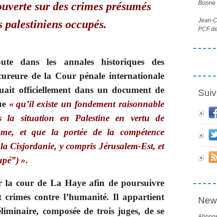
Bonne l
ouverte sur des crimes présumés
Jean-Cl
s palestiniens occupés.
PCF de
ute dans les annales historiques des
ocureure de la Cour pénale internationale
uait officiellement dans un document de
Suiv
cue
« qu’il existe un fondement raisonnable
 la situation en Palestine en vertu de
ome, et que la portée de la compétence
la Cisjordanie, y compris Jérusalem-Est, et
upé”) ».
sir la cour de La Haye afin de poursuivre
t crimes contre l’humanité. Il appartient
News
minaire, composée de trois juges, de se
Abonne