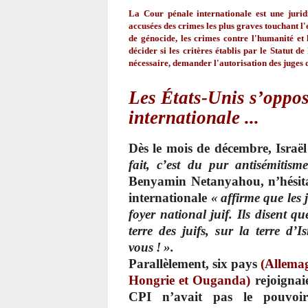
La Cour pénale internationale est une jurid
accusées des crimes les plus graves touchant l
de génocide, les crimes contre l'humanité et
décider si les critères établis par le Statut 
nécessaire, demander l'autorisation des juges 
Les
États-Unis s’oppos
internationale ...
Dès le mois de décembre, Israë
fait, c’est du pur antisémitis
Benyamin Netanyahou, n’hésitan
internationale
« affirme que les j
foyer national juif. Ils disent qu
terre des juifs, sur la terre d
vous ! ».
Parallèlement, six pays
(Allemag
Hongrie et Ouganda)
rejoignaie
CPI n’avait pas le pouvoir