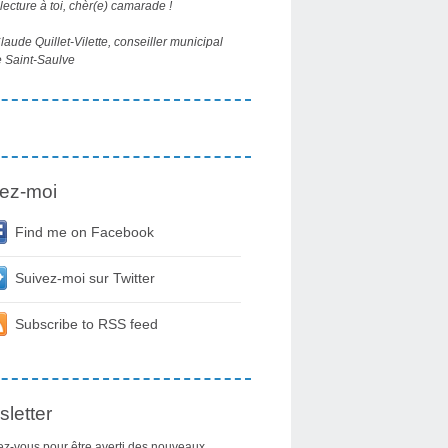
ecture à toi, chèr(e) camarade !
aude Quillet-Vilette, conseiller municipal
 Saint-Saulve
ez-moi
Find me on Facebook
Suivez-moi sur Twitter
Subscribe to RSS feed
letter
z-vous pour être averti des nouveaux