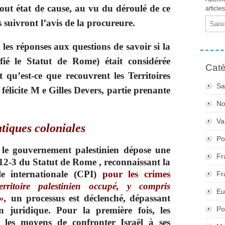
out état de cause, au vu du déroulé de ce
article
Email
ls suivront l’avis de la procureure.
 les réponses aux questions de savoir si la
fié le Statut de Rome) était considérée
Caté
u’est-ce que recouvrent les Territoires
Sa
e félicite M e Gilles Devers, partie prenante
No
Va
atiques coloniales
Po
, le gouvernement palestinien dépose
une
Fr
e 12-3 du Statut de Rome ,
reconnaissant la
e internationale (CPI)
pour les crimes
Fr
erritoire palestinien occupé, y compris
Eu
»,
un processus est déclenché, dépassant
Po
 juridique. Pour la première fois, les
r les moyens de confronter Israël à ses