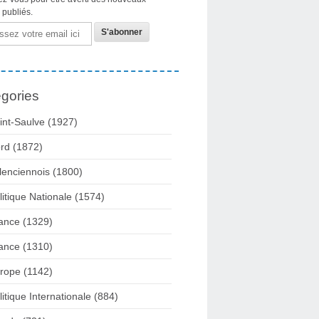
s publiés.
gories
int-Saulve
(1927)
rd
(1872)
lenciennois
(1800)
litique Nationale
(1574)
ance
(1329)
ance
(1310)
rope
(1142)
litique Internationale
(884)