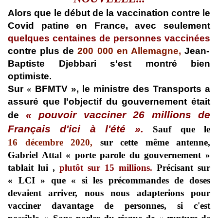
Alors que le début de la vaccination contre le
Covid patine en France, avec seulement
quelques centaines de personnes vaccinées
contre plus de
200 000 en Allemagne,
Jean-
Baptiste Djebbari s'est montré bien
optimiste.
Sur
«
BF
MTV
»
, le ministre des Transports a
assuré que l'objectif du gouvernement était
«
pouvoir vacciner 26 millions de
de
Français d'ici à l'été »
.
Sauf que le
16 décembre
2020,
sur cette même antenne
,
Gabriel Attal «
porte parole du gouvernement »
tablait
lui
,
p
lutôt sur 15 millions.
P
récisant
sur
« LCI »
que «
si les précommandes de doses
devaient arriver, nous nous adapterions pour
vacciner davantage de personnes, si c'est