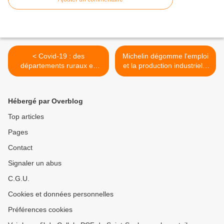
< Covid-19 : des
Michelin dégomme l'emploi
départements ruraux en
et la production industrielle
tête de la saturation dans
en France (Fabien Roussel
les hôpitaux
– PCF) >
Hébergé par Overblog
Top articles
Pages
Contact
Signaler un abus
C.G.U.
Cookies et données personnelles
Préférences cookies