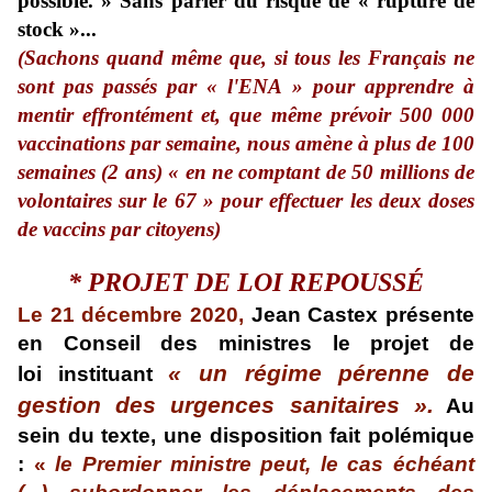
possible
. »
Sans parler du risque de « rupture de
stock »...
(
Sachons quand même que, si tous les Français ne
sont pas passés par « l'ENA » pour apprendre à
mentir effrontément
et
, que même prévoir
5
00 000
vaccinations par semaine, nous amène à
plus de 100
semaines (2 ans) « en ne comptant de 50 millions de
volontaires
sur le 67
» pour effectuer les deux doses
de vaccins par citoyens
)
*
P
ROJET DE LOI REPOUSSÉ
Le 21 décembre
2020
,
Jean Castex présente
en Conseil des ministres
le projet de
« un régime pérenne de
loi
instituant
gestion des urgences sanitaires ».
Au
sein du texte, une disposition fait polémique
:
«
le Premier ministre peut, le cas échéant