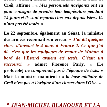
Creil,
affirme
: «
Mes personnels navigants ont eu
pour consigne de prendre leur température pendant
14 jours et ils sont repartis chez eux depuis Istres. Ils
n’ont pas été testés. »
Le 22 septembre, également au Sénat, la ministre
des armées
reconnaît s
on erreur.
«
J’ai dit quelque
chose d’inexact le 4 mars à France 2. Ce que j’ai
dit, c’est que les équipages de retour de Wuhan à
bord de l’Esterel avaient été testés. C’était un
raccourci. »
admet Florence Parly, « [Le
protocole]
ne comprenait pas à l’époque de tests
. »
Mais la ministre maintient : « l
a base militaire de
Creil n'est pas à l'origine d'un cluster dans l'Oise. »
*
J
EAN-MICHEL BLANQUER ET LA