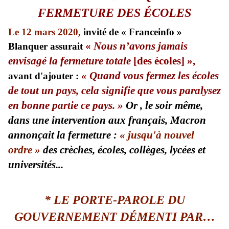
FERMETURE DES ÉCOLES
L
e 12 mars
2020
,
invité de « Franceinfo »
«
Nous n’avons jamais
Blanquer
assurait
envisagé la fermeture totale
[des écoles] »,
«
Quand vous fermez les écoles
avant d'ajouter :
de tout un pays, cela signifie que vous paralysez
en bonne partie ce pays
. »
Or , le soir même,
dans une intervention aux français, Macron
annonçait
la fermeture
:
« jusqu'à nouvel
ordre »
d
es crèches, écoles, collèges, lycées et
universités...
*
LE
PORTE-PAROLE DU
GOUVERNEMENT DÉMENTI PAR…