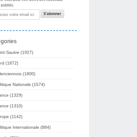
s publiés.
gories
int-Saulve
(1927)
rd
(1872)
lenciennois
(1800)
litique Nationale
(1574)
ance
(1329)
ance
(1310)
rope
(1142)
litique Internationale
(884)