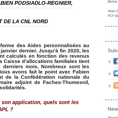
Bonne l
ABIEN PODSIADLO-REGNIER,
Jean-Cl
PCF de
T DE LA CNL NORD
réforme des Aides personnalisées au
Suiv
anvier dernier. Jusqu’à fin 2020, les
ient calculés en fonction des revenus
a Caisse d’allocations familiales tient
 derniers mois. Nombreux sont les
 Nous avons fait le point avec Fabien
nt de la Confédération nationale du
maire adjoint de Faches-Thumesnil,
olidarités.
e son application, quels sont les
News
 APL ?
Abonne