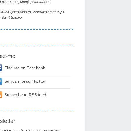
ecture à toi, chèr(e) camarade !
aude Quillet-Vilette, conseiller municipal
 Saint-Saulve
ez-moi
Find me on Facebook
Suivez-moi sur Twitter
Subscribe to RSS feed
letter
z-vous pour être averti des nouveaux