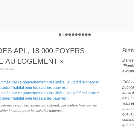
DES APL, 18 000 FOYERS
Bien
E AU LOGEMENT »
Bienven
"Planti
int-Saulve
avoisin
Créé e
publica
tracts 
etc.). 
vous et
ée par ce gouvernement ultra libéral, qui préfère financer les
notamme
aider l'habitat pour les salariés pauvres !
que la 
comme 
que no