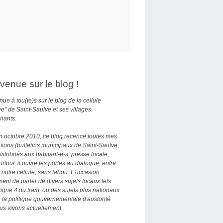
venue sur le blog !
ue à tou(te)s sur le blog de la cellule
ve" de Saint-Saulve et ses villages
nants.
n octobre 2010, ce blog recence toutes mes
tions (bulletins municipaux de Saint-Saulve,
distribués aux habitant-e-s, presse locale,
Surtout, il ouvre les portes au dialogue, entre
 notre cellule, sans tabou. L'occasion
nt de parler de divers sujets locaux tels
ligne 4 du tram, ou des sujets plus nationaux
la politique gouvernementale d'austorité
us vivons actuellement.