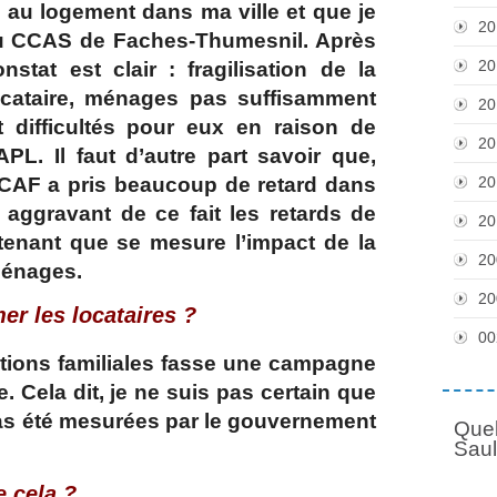
lu au logement dans ma ville et que je
20
 du CCAS de Faches-Thumesnil. Après
20
nstat est clair : fragilisation de la
ocataire, ménages pas suffisamment
20
t difficultés pour eux en raison de
20
PL. Il faut d’autre part savoir que,
20
la CAF a pris beaucoup de retard dans
 aggravant de ce fait les retards de
20
tenant que se mesure l’impact de la
20
ménages.
20
er les locataires ?
00
cations familiales fasse une campagne
. Cela dit, je ne suis pas certain que
s été mesurées par le gouvernement
Quel
Sau
e cela ?