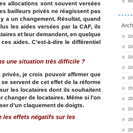
M
les allocations sont souvent versées
es bailleurs privés ne réagissent pas
l y a un changement. Résultat, quand
Arch
lus les aides versées par la CAF, ils
ataires et leur demandent, en quelque
20
s aides. C’est-à-dire le différentiel
20
20
 une situation très difficile ?
20
 privés, je crois pouvoir affirmer que
20
 se servent de cet effet de la réforme
20
r les locataires dont ils souhaitent
ur changer de locataires. Même si l’on
20
lser d’un claquement de doigts.
20
es effets négatifs sur les
20
20