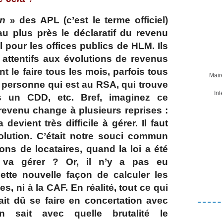
on
» des APL (c’est le terme officiel)
u plus près le déclaratif du revenu
l pour les offices publics de HLM. Ils
 attentifs aux évolutions de revenus
nt le faire tous les mois, parfois tous
Mair
e personne qui est au RSA, qui trouve
In
uis un CDD, etc. Bref, imaginez ce
revenu change à plusieurs reprises :
evient très difficile à gérer. Il faut
évolution. C’était notre souci commun
ns de locataires, quand la loi a été
va gérer ? Or, il n’y a pas eu
ette nouvelle façon de calculer les
s, ni à la CAF. En réalité, tout ce qui
ait dû se faire en concertation avec
 sait avec quelle brutalité le