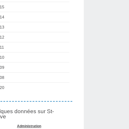
15
14
13
12
11
10
09
08
20
ques données sur St-
lve
Administration