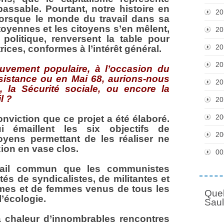
assable. Pourtant, notre histoire en
20
r lorsque le monde du travail dans sa
itoyennes et les citoyens s’en mêlent,
20
 politique, renversent la table pour
20
ices, conformes à l’intérêt général.
20
ouvement populaire, à l’occasion du
ésistance ou en Mai 68, aurions-nous
20
 la Sécurité sociale, ou encore la
il ?
20
20
onviction que ce projet a été élaboré.
i émaillent les six objectifs de
20
yens permettant de les réaliser ne
ion en vase clos.
00
ravail commun que les communistes
és de syndicalistes, de militantes et
ommes et de femmes venus de tous les
Quel
l’écologie.
Sau
 la chaleur d’innombrables rencontres