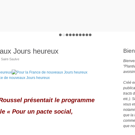
eaux Jours heureux
Bien
e Saint-Saulve
Bienven
"Planti
avoisin
Créé e
publica
tracts 
n Roussel présentait le programme
etc.). 
vous et
notamme
le « Pour un pacte social,
que la 
comme 
»
que no
E