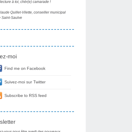
ecture à toi, chèr(e) camarade !
aude Quillet-Vilette, conseiller municipal
 Saint-Saulve
ez-moi
Find me on Facebook
Suivez-moi sur Twitter
Subscribe to RSS feed
letter
z-vous pour être averti des nouveaux