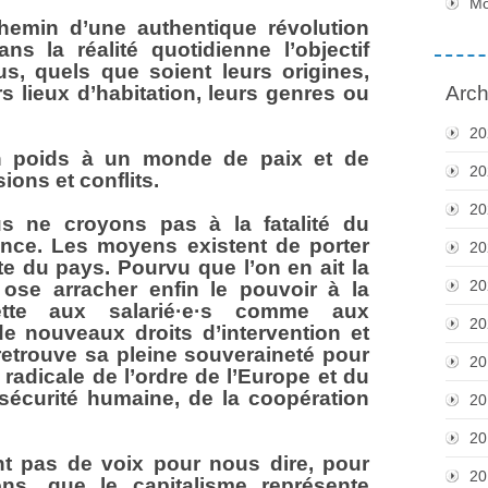
M
hemin d’une authentique révolution
ans la réalité quotidienne l’objectif
ous, quels que soient leurs origines,
s lieux d’habitation, leurs genres ou
Arch
20
 poids à un monde de paix et de
20
ions et conflits.
20
 ne croyons pas à la fatalité du
nce. Les moyens existent de porter
20
te du pays. Pourvu que l’on en ait la
20
n ose arracher enfin le pouvoir à la
ette aux salarié·e·s comme aux
20
de nouveaux droits d’intervention et
retrouve sa pleine souveraineté pour
20
n radicale de l’ordre de l’Europe et du
écurité humaine, de la coopération
20
.
20
t pas de voix pour nous dire, pour
20
ns, que le capitalisme représente