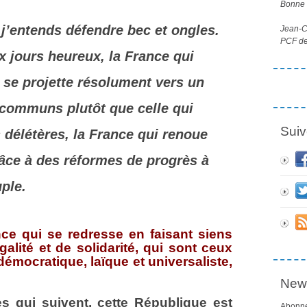
Bonne l
e j’entends défendre bec et ongles.
Jean-Cl
PCF de
x jours heureux, la France qui
 se projette résolument vers un
s communs plutôt que celle qui
Suiv
 délétères, la France qui renoue
râce à des réformes de progrès à
ple.
ance qui se redresse en faisant siens
galité et de solidarité, qui sont ceux
démocratique, laïque et universaliste,
News
es qui suivent, cette République est
Abonne