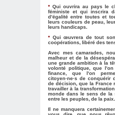
*
Qui ouvrira au pays le c
féministe et qui inscrira d
d’égalité entre toutes et t
leurs couleurs de peau, leur
leurs handicaps.
*
Qui œuvrera de tout son
coopérations, libéré des tens
Avec mes camarades, nous
malheur et de la désespéra
une grande ambition à la tê
volonté politique, que l’o
finance, que l’on perm
citoyen·ne·s de conquérir 
de décision, que la France 
travailler à la transformatio
monde dans le sens de la s
entre les peuples, de la paix
Il ne manquera certainemen
vous dire, que nous rêvo