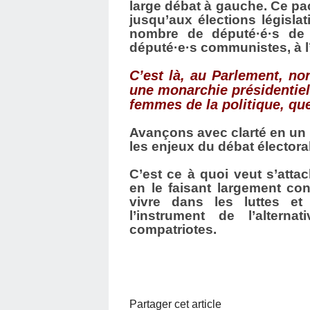
large débat à gauche. Ce pact
jusqu’aux élections législati
nombre de député·é·s de 
député·e·s communistes, à l
C’est là, au Parlement, no
une monarchie présidentiel
femmes de la politique, que
Avançons avec clarté en un m
les enjeux du débat électora
C’est ce à quoi veut s’atta
en le faisant largement con
vivre dans les luttes et
l’instrument de l’altern
compatriotes.
Partager cet article