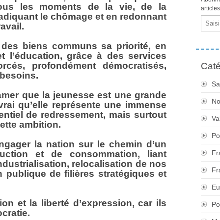
tous les moments de la vie, de la
article
éradiquant le chômage et en redonnant
Email
avail.
 des biens communs sa priorité, en
 l’éducation, grâce à des services
orcés, profondément démocratisés,
Caté
 besoins.
Sa
amer que la jeunesse est une grande
No
t vrai qu’elle représente une immense
entiel de redressement, mais surtout
Va
ette ambition.
Po
gager la nation sur le chemin d’un
ction et de consommation, liant
Fr
dustrialisation, relocalisation de nos
Fr
 publique de filières stratégiques et
Eu
ion et la liberté d’expression, car ils
Po
cratie.