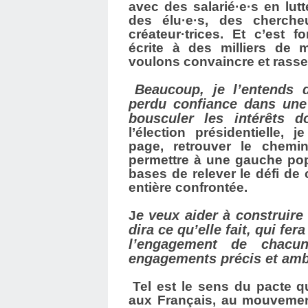
avec des salarié·e·s en lutt
des élu·e·s, des chercheur
créateur·trices. Et c’est f
écrite à des milliers de
voulons convaincre et rasse
Beaucoup, je l’entends 
perdu confiance dans une
bousculer les intérêts d
l’élection présidentielle, 
page, retrouver le chemi
permettre à une gauche pop
bases de relever le défi de c
entière confrontée.
e veux aider à construire
J
dira ce qu’elle fait, qui fera
l’engagement de chacu
engagements précis et amb
Tel est le sens du pacte q
aux Français, au mouvement