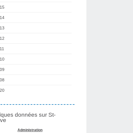
15
14
13
12
11
10
09
08
20
ques données sur St-
lve
Administration