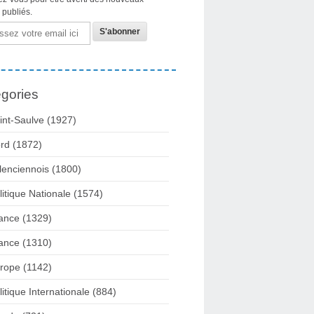
s publiés.
gories
int-Saulve
(1927)
rd
(1872)
lenciennois
(1800)
litique Nationale
(1574)
ance
(1329)
ance
(1310)
rope
(1142)
litique Internationale
(884)