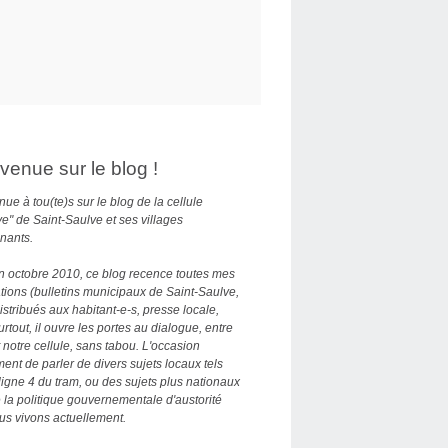
venue sur le blog !
ue à tou(te)s sur le blog de la cellule
ve" de Saint-Saulve et ses villages
nants.
n octobre 2010, ce blog recence toutes mes
tions (bulletins municipaux de Saint-Saulve,
distribués aux habitant-e-s, presse locale,
Surtout, il ouvre les portes au dialogue, entre
 notre cellule, sans tabou. L'occasion
nt de parler de divers sujets locaux tels
ligne 4 du tram, ou des sujets plus nationaux
la politique gouvernementale d'austorité
us vivons actuellement.