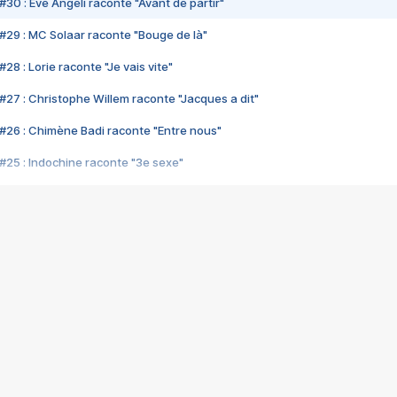
#30 : Eve Angeli raconte "Avant de partir"
#29 : MC Solaar raconte "Bouge de là"
28 : Lorie raconte "Je vais vite"
#27 : Christophe Willem raconte "Jacques a dit"
#26 : Chimène Badi raconte "Entre nous"
#25 : Indochine raconte "3e sexe"
#24 : Zaho raconte "C'est chelou"
#23 : Patrick Bruel raconte "Au café des délices"
#22 : Kyo raconte "Le chemin"
#21 : Nolwenn Leroy raconte "Cassé"
#20 : Patrick Hernandez raconte "Born to be alive"
#19 : Lorie raconte "Près de moi"
#18 : Michael Jones raconte "A nos actes manqués" (avec Jean-Jacque