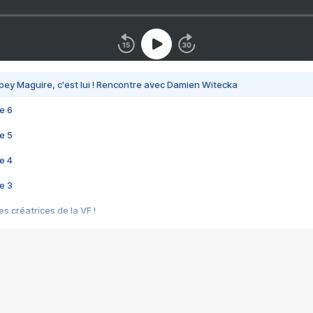
bey Maguire, c'est lui ! Rencontre avec Damien Witecka
e 6
e 5
e 4
e 3
s créatrices de la VF !
e 2
e 1
e Mektoub My Love arrive enfin ! Rencontre avec Shaïn Boumedine et Sal
i : après Toni en famille