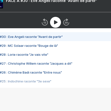
FACE A #30 : Eve Angeli raconte "Avant de partir"
#30 : Eve Angeli raconte "Avant de partir"
#29 : MC Solaar raconte "Bouge de là"
28 : Lorie raconte "Je vais vite"
#27 : Christophe Willem raconte "Jacques a dit"
#26 : Chimène Badi raconte "Entre nous"
#25 : Indochine raconte "3e sexe"
#24 : Zaho raconte "C'est chelou"
#23 : Patrick Bruel raconte "Au café des délices"
#22 : Kyo raconte "Le chemin"