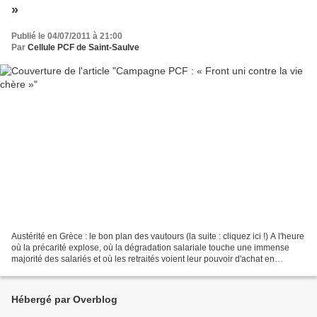
»
Publié le 04/07/2011 à 21:00
Par
Cellule PCF de Saint-Saulve
Austérité en Grèce : le bon plan des vautours (la suite : cliquez ici !) A l'heure
où la précarité explose, où la dégradation salariale touche une immense
majorité des salariés et où les retraités voient leur pouvoir d'achat en
perpétuel recul, finir...
Hébergé par Overblog