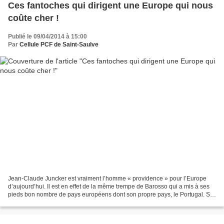
Ces fantoches qui dirigent une Europe qui nous
coûte cher !
Publié le 09/04/2014 à 15:00
Par
Cellule PCF de Saint-Saulve
Jean-Claude Juncker est vraiment l’homme « providence » pour l’Europe
d’aujourd’hui. Il est en effet de la même trempe de Barosso qui a mis à ses
pieds bon nombre de pays européens dont son propre pays, le Portugal. S’il
se dit le meilleur représentant...