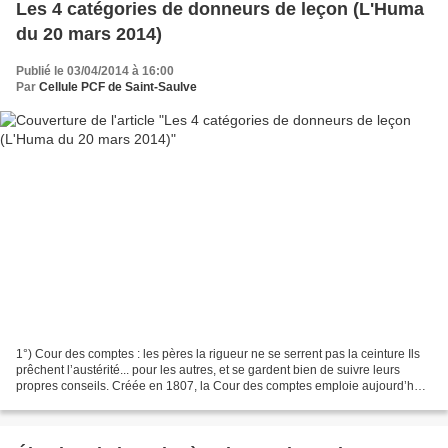
Les 4 catégories de donneurs de leçon (L'Huma
du 20 mars 2014)
Publié le 03/04/2014 à 16:00
Par
Cellule PCF de Saint-Saulve
1°) Cour des comptes : les pères la rigueur ne se serrent pas la ceinture Ils
prêchent l’austérité... pour les autres, et se gardent bien de suivre leurs
propres conseils. Créée en 1807, la Cour des comptes emploie aujourd’hui
734 salariés : président,...