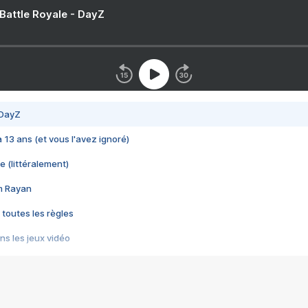
 Battle Royale - DayZ
 DayZ
 a 13 ans (et vous l'avez ignoré)
e (littéralement)
im Rayan
 toutes les règles
s les jeux vidéo
us choquant de Rockstar ? - Le scandale BULLY
e plus moche de Steam