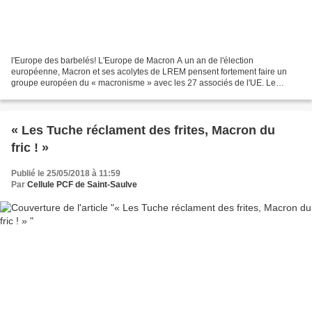
l'Europe des barbelés! L'Europe de Macron A un an de l'élection
européenne, Macron et ses acolytes de LREM pensent fortement faire un
groupe européen du « macronisme » avec les 27 associés de l'UE. Le
champion du bordel en France, part à l’assaut de l'Europe,...
« Les Tuche réclament des frites, Macron du
fric ! »
Publié le 25/05/2018 à 11:59
Par
Cellule PCF de Saint-Saulve