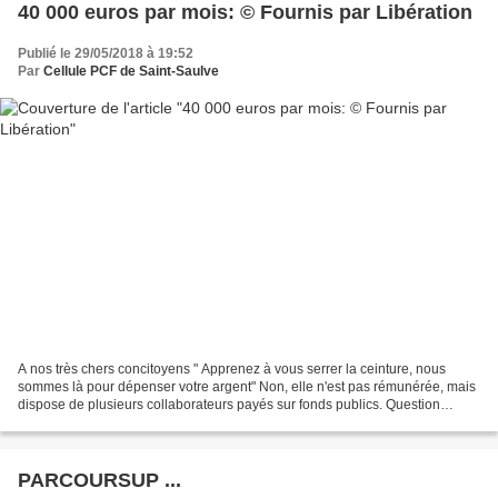
40 000 euros par mois: © Fournis par Libération
Publié le 29/05/2018 à 19:52
Par
Cellule PCF de Saint-Saulve
A nos très chers concitoyens " Apprenez à vous serrer la ceinture, nous
sommes là pour dépenser votre argent" Non, elle n'est pas rémunérée, mais
dispose de plusieurs collaborateurs payés sur fonds publics. Question
posée par Florine le 29/05/2018 Bonjour,...
PARCOURSUP ...