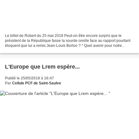
Le billet de Robert du 25 mai 2018 Peut-on être encore surpris que le
président de la République fasse la sourde oreille face au rapport pourtant
éloquent que lui a remis Jean-Louis Borloo ? * Quel avenir pour notre
jeunesse aujourd'hui confrontée, dès...
L'Europe que Lrem espère...
Publié le 25/05/2018 à 16:47
Par
Cellule PCF de Saint-Saulve