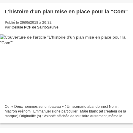
L'histoire d'un plan mise en place pour la "Com"
Publié le 29/05/2018 à 20:32
Par
Cellule PCF de Saint-Saulve
Ou: « Deux hommes sur un bateau » ( Un scénario abandonné.) Nom :
Macron Prénom : Emmanuel signe particulier : Mâle blanc (et créateur de la
marque) Originalité (s) : Volonté affichée de tout faire autrement, même le
contraire.Art qu'il applique aux banlieues...