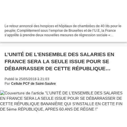
Le retour annoncé des hospices et hôpitaux de chambrées de 40 lits pour le
peuple; Complètement sous l’emprise de Bruxelles et de l’U.E, la France
s’apprête à prendre deux nouvelles mesures de régression sociale «
explosives » . 1. Une volonté de baisser...
L’UNITÉ DE L'ENSEMBLE DES SALARIES EN
FRANCE SERA LA SEULE ISSUE POUR SE
DÉBARRASSER DE CETTE RÉPUBLIQUE
BANANIÈRE QUI S'INSTALLE EN CETTE FIN DE
Publié le 25/05/2018 à 21:03
5ème RÉPUBLIQUE, APRES 60 ANS DE RÈGNE
Par
Cellule PCF de Saint-Saulve
!