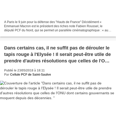
A Paris le 9 juin pour la défense des "Hauts de France" Décidément «
Emmanuel Macron est le président des riches note Fabien Roussel, le
député PCF du Nord, qui se permet un parallèle cinématographique : « au
cinéma, le Tuche à l’Élysée réclament des...
Dans certains cas, il ne suffit pas de dérouler le
tapis rouge à l'Elysée ! Il serait peut-être utile de
prendre d'autres résolutions que celles de l'ONU
dont certains gouvernants se moquent depuis
Publié le 23/05/2018 à 18:11
des décennies.
Par
Cellule PCF de Saint-Saulve