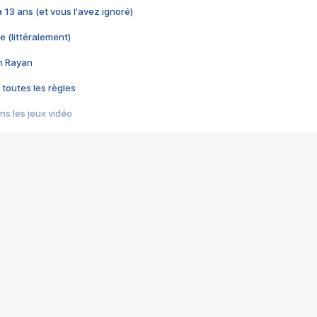
 a 13 ans (et vous l'avez ignoré)
e (littéralement)
im Rayan
 toutes les règles
s les jeux vidéo
us choquant de Rockstar ? - Le scandale BULLY
e plus moche de Steam
du RÊVE tourne au CAUCHEMAR
pendant 8 heures
it… à tort
umiliés par un jeu vidéo
ire - Final Fantasy 8