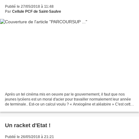
Publié le 27/05/2018 à 11:48
Par
Cellule PCF de Saint-Saulve
Après un tel cinéma mis en oeuvre par le gouvernement, il faut que nos
jeunes lycéens est un moral d'acier pour travailler normalement leur année
de terminale.. Est-ce un calcul voulu ? « Anxiogène et aléatoire » C'est cette
semaine que les bacheliers...
Un racket d'Etat !
Publié le 26/05/2018 à 21:21