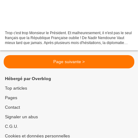
Trop c'est trop Monsieur le Président. Et malheuresement, il n'est pas le seul
français que la République Française oublie ! De Nadir Nendoune Vaut
mieux tard que jamais. Après plusieurs mois d'hésitations, la diplomatie
française semble enfin se bouger...
Page suivante >
Hébergé par Overblog
Top articles
Pages
Contact
Signaler un abus
C.G.U.
Cookies et données personnelles