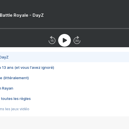
 Battle Royale - DayZ
 DayZ
 a 13 ans (et vous l'avez ignoré)
e (littéralement)
im Rayan
 toutes les règles
s les jeux vidéo
us choquant de Rockstar ? - Le scandale BULLY