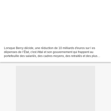
Lorsque Bercy décide, une réduction de 10 milliards d'euros sur l es
dépenses de l’État, c'est Attal et son gouvernement qui frappent au
portefeuille des salariés, des cadres moyens, des retraités et des plus
précaires afin « d' essayer » de renflouer...