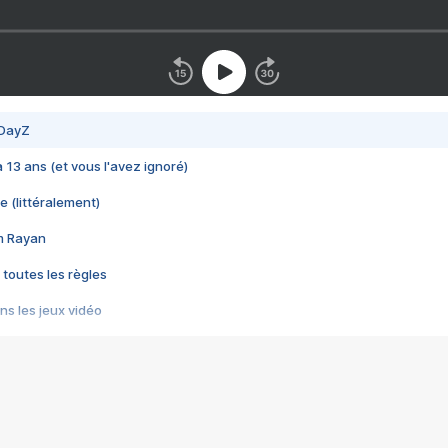
 DayZ
 a 13 ans (et vous l'avez ignoré)
e (littéralement)
im Rayan
 toutes les règles
s les jeux vidéo
us choquant de Rockstar ? - Le scandale BULLY
e plus moche de Steam
du RÊVE tourne au CAUCHEMAR