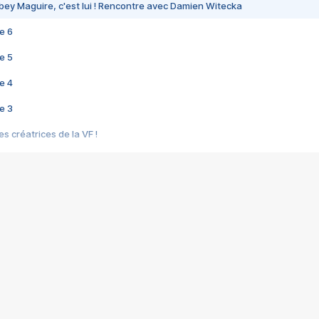
bey Maguire, c'est lui ! Rencontre avec Damien Witecka
e 6
e 5
e 4
e 3
s créatrices de la VF !
e 2
e 1
e Mektoub My Love arrive enfin ! Rencontre avec Shaïn Boumedine et Sal
i : après Toni en famille
elle réalise le bouleversant Dites lui que je l'aime
ais ! Rencontre autour de Vie privée de Rebecca Zlotowski
 de Marguerite, Grave... Rencontre avec Ella Rumpf