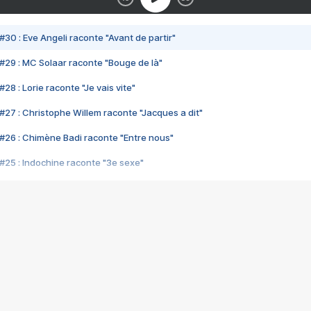
#30 : Eve Angeli raconte "Avant de partir"
#29 : MC Solaar raconte "Bouge de là"
28 : Lorie raconte "Je vais vite"
#27 : Christophe Willem raconte "Jacques a dit"
#26 : Chimène Badi raconte "Entre nous"
#25 : Indochine raconte "3e sexe"
#24 : Zaho raconte "C'est chelou"
#23 : Patrick Bruel raconte "Au café des délices"
#22 : Kyo raconte "Le chemin"
#21 : Nolwenn Leroy raconte "Cassé"
#20 : Patrick Hernandez raconte "Born to be alive"