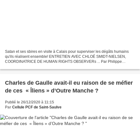
Satan et ses sbires en visite à Calais pour superviser les dégâts humains
qu'ils réalisent ensemble! ENTRETIEN AVEC CHLOÉ SMIDT-NIELSEN,
COORDINATRICE DE HUMAN RIGHTS OBSERVERs ... Par Philippe
Allienne - Liberté HeBdo . Créée en 2017, après le démantèlement...
Charles de Gaulle avait-il eu raison de se méfier
de ces « Îliens » d’Outre Manche ?
Publié le 26/12/2020 à 11:15
Par
Cellule PCF de Saint-Saulve