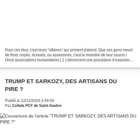
Pour ces élus, c'est leurs "affaires" qui priment d'abord. Que ces gens meurt
de froid, noyés, écrasés, ou assassinés, c'est le moindre de leur soucis !
Onze associations humanitaires [ 1 ] dénoncent une procédure d’expulsion
engagée par la maire...
TRUMP ET SARKOZY, DES ARTISANS DU
PIRE ?
Publié le 22/12/2020 à 09:50
Par
Cellule PCF de Saint-Saulve