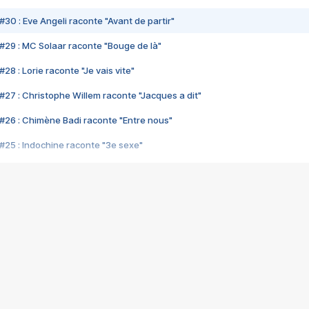
#30 : Eve Angeli raconte "Avant de partir"
#29 : MC Solaar raconte "Bouge de là"
28 : Lorie raconte "Je vais vite"
#27 : Christophe Willem raconte "Jacques a dit"
#26 : Chimène Badi raconte "Entre nous"
#25 : Indochine raconte "3e sexe"
#24 : Zaho raconte "C'est chelou"
#23 : Patrick Bruel raconte "Au café des délices"
#22 : Kyo raconte "Le chemin"
#21 : Nolwenn Leroy raconte "Cassé"
#20 : Patrick Hernandez raconte "Born to be alive"
#19 : Lorie raconte "Près de moi"