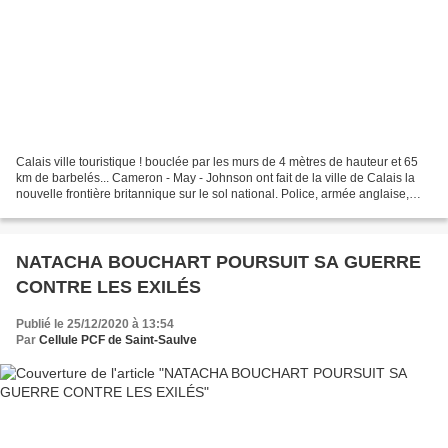
Calais ville touristique ! bouclée par les murs de 4 mètres de hauteur et 65
km de barbelés... Cameron - May - Johnson ont fait de la ville de Calais la
nouvelle frontière britannique sur le sol national. Police, armée anglaise,
barbelés, murs anti...
NATACHA BOUCHART POURSUIT SA GUERRE
CONTRE LES EXILÉS
Publié le 25/12/2020 à 13:54
Par
Cellule PCF de Saint-Saulve