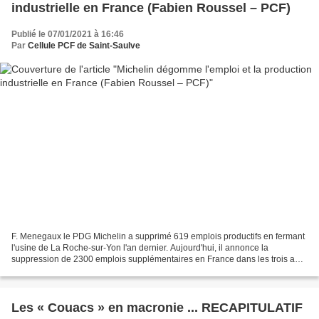
industrielle en France (Fabien Roussel – PCF)
Publié le 07/01/2021 à 16:46
Par
Cellule PCF de Saint-Saulve
F. Menegaux le PDG Michelin a supprimé 619 emplois productifs en fermant
l'usine de La Roche-sur-Yon l'an dernier. Aujourd'hui, il annonce la
suppression de 2300 emplois supplémentaires en France dans les trois ans
(10 % des effectifs ) Va-t-il bénéficier...
Les « Couacs » en macronie ... RECAPITULATIF